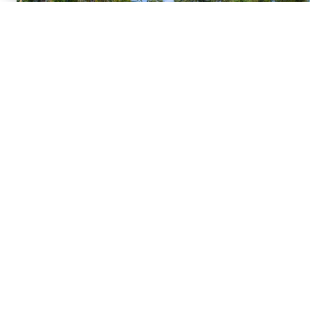
Un hotel boutique solo para adultos en Colón, Entre
Ríos, donde la tranquilidad y la atención
personalizada hacen de cada estadía una
experiencia única.